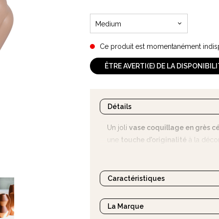
Medium
Ce produit est momentanément indis
ÊTRE AVERTI(E) DE LA DISPONIBIL
Détails
Un joli
vase coquillage en grès c
une
touche d'originalité
à la décor
ou votre salon !
Caractéristiques
La Marque