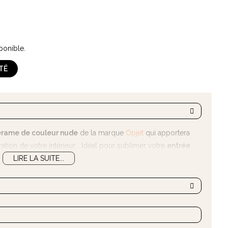
ponible.
ITÉ
érame de couleur nude
de la marque
Opjet
qui apportera
ation de votre intérieur... Idéal pour sublimer votre
entrée
LIRE LA SUITE...