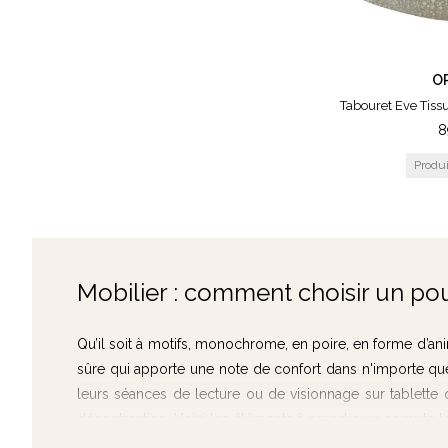
> Robustesse
Les tout petits adorent explorer le monde qui les ent
O
l'importance de choisir un modèle stable mais aussi rob
Tabouret Eve Tissu
manipulations des petits ainsi que les éventuels chocs.
8
> Facilité d'entretien
Lorsque vous choisissez une chaise pour votre petit, op
enfants durant les moments de jeux créatifs et donc il y 
Qui a dit qu’une chaise dans la chambre de votre enfa
d’allaitement, vous pouvez vous procurer une chaise bien 
Mobilier : comment choisir un po
dans le confort d’un siège dédié à cela. Ces assises pou
Qu’il soit à motifs, monochrome, en poire, en forme d’an
sûre qui apporte une note de confort dans n'importe que
leurs séances de lecture ou de visionnage sur tablette 
décontraction. Voici les éléments à prendre en compte lo