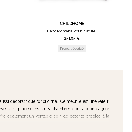
et la chaise ne serait probablement pas épargnée. D'où
CHILDHOME
rication doit être résistant et capable de supporter les
Banc Montana Rotin Naturel
251,95
€
applique surtout aux chaises hautes qui accompagnent vos
n par exemple, pour plus de confort durant les moments
sein ou le biberon à bébé à l’abri au bruit du logement et
é s’endorme.
aussi décoratif que fonctionnel. Ce meuble est une valeur
 merveille sa place dans leurs chambres pour accompagner
ffre également un véritable coin de détente propice à la