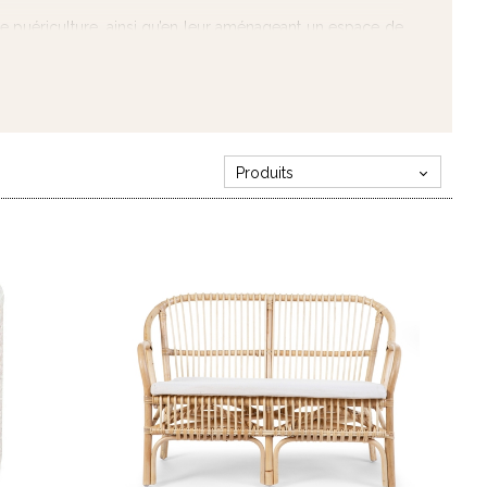
de puériculture, ainsi qu’en leur aménageant un espace de
 comme un grand, trouvez-lui le siège parfait pour qu'il
que vous devez vérifier lorsque vous êtes à la recherche de
e…
Produits
t pour jouer et pour lire. Ainsi, l’assise de petit doit être
chaises d’enfants.
e minimal d’utilisation de l’assise convoitée. Alors pour la
glisser pour garantir la sécurité de votre loulou.