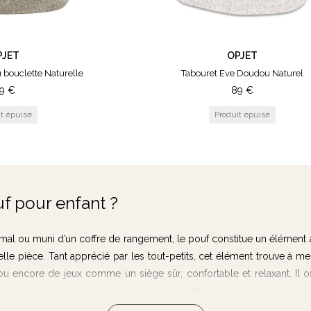
oure parfois en essayant de secouer ou de faire bouger les objets 
PJET
OPJET
uste pour une durabilité optimale. Et pour cela, le matériau de fab
 bouclette Naturelle
Tabouret Eve Doudou Naturel
9
€
89
€
tez pour des matières faciles à nettoyer et à entretenir. Et ceci s’
a des risques accrus d’éclaboussures et de tâches.
nt lui est forcément destinée ? Dans la pièce de votre nourrisso
moelleuse ou un fauteuil confortable. Ainsi, vous pourrez donner le 
uf pour enfant ?
rraient également être votre coin lecture et détente le temps que béb
imal ou muni d’un coffre de rangement, le pouf constitue un élément 
lle pièce. Tant apprécié par les tout-petits, cet élément trouve à
ou encore de jeux comme un siège sûr, confortable et relaxant. Il o
rs de l'achat de pouf pour la chambre d’enfants.