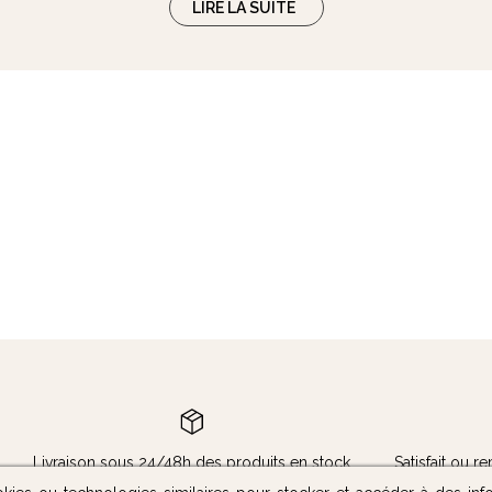
LIRE LA SUITE
 avec les tout-petits et leurs énergies débordantes. Pour cela, op
ir. Vous pouvez également procurer un pouf en une matière étanche qui
N’oubliez pas qu’un pouf utilisé par les tout-petits risque de s'user d
nfants. Pour ce qui est des dimensions par exemple, il est recomma
t, il s’agit de l’âge mais aussi de la taille de l’enfant. Autrement dit
cant.
Livraison sous 24/48h des produits en stock
Satisfait ou 