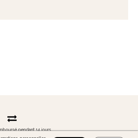
tez pour un modèle avec un habillage amovible que vous
 résiste aux taches et qui est facilement nettoyable avec
avantage qu'un pouf pour adultes.
ndé d’opter pour un diamètre d'assise de 45 à 70 cm et
, la taille du pouf doit être adaptée à la taille du corps si
remboursé pendant 14 jours