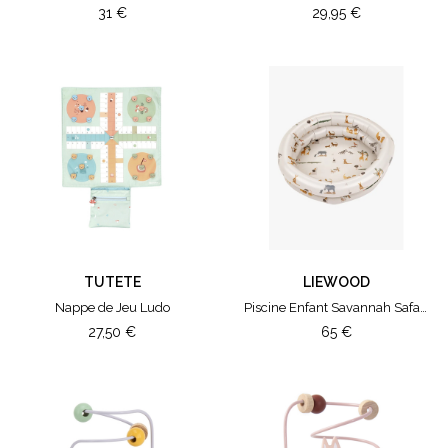
31
€
29,95
€
TUTETE
LIEWOOD
Nappe de Jeu Ludo
Piscine Enfant Savannah Safari Sandy Mix
27,50
€
65
€