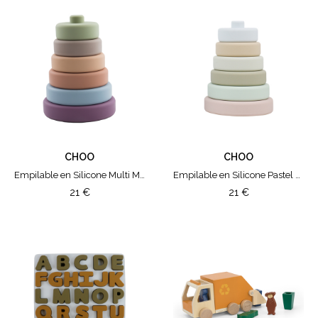
MARQUE
ChoO
Djeco
Janod
Jollein
Kids Concept
Konges Slojd
Liewood
CHOO
CHOO
Little Dutch
Empilable en Silicone Multi Mix
Empilable en Silicone Pastel Mix
Nailmatic
COULEUR
21
€
21
€
Trixie
Tutete
Bleu
Violet
Rouge
Orange
Vert
Jaune