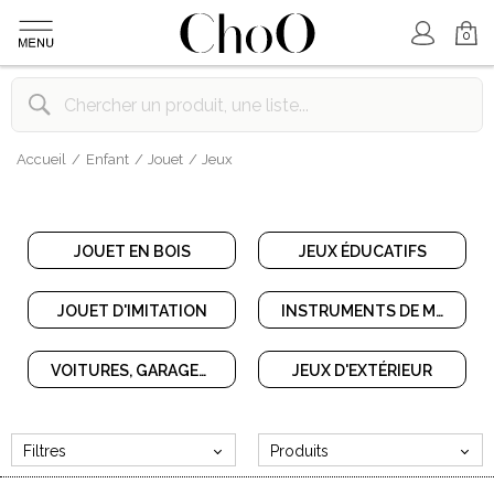
Mon Compte
Mon Panier
0
Accueil
Enfant
Jouet
Jeux
JOUET EN BOIS
JEUX ÉDUCATIFS
JOUET D'IMITATION
INSTRUMENTS DE MUSIQUE
VOITURES, GARAGES, CIRCUITS
JEUX D'EXTÉRIEUR
Filtres
Produits