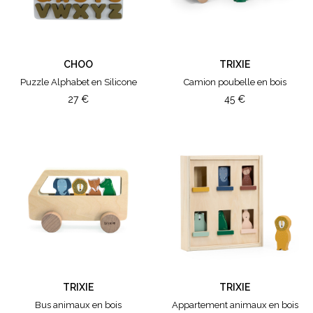
Marron
Rose
Naturel
Multi Mix
CHOO
TRIXIE
Multicolore
Puzzle Alphabet en Silicone
Camion poubelle en bois
Dino
27
€
45
€
Ami Imaginaire - Bunny
Jo Little - Paris
Jungle
Arty
Monster
Rock
Pastel Mix
TRIXIE
TRIXIE
Bus animaux en bois
Appartement animaux en bois