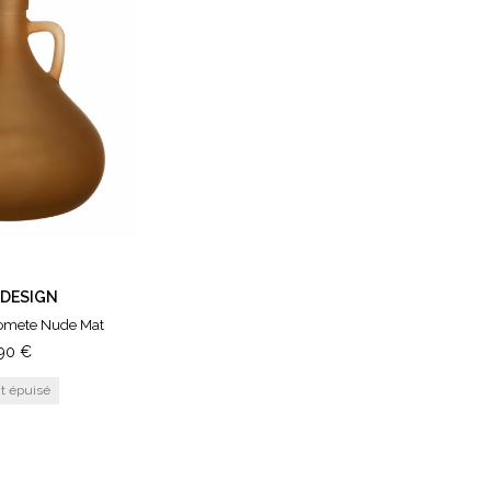
 DESIGN
Comete Nude Mat
,90
€