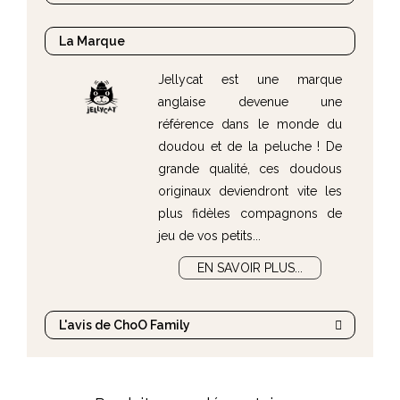
pour plaire ! Grâce à son
petit format
vous le
glisserez facilement dans le sac à langer pour
La Marque
partir en vadrouille ! Il trouvera également
parfaitement sa place dans le berceau de bébé
Jellycat est une marque
ou dans sa poussette.
anglaise devenue une
référence dans le monde du
doudou et de la peluche ! De
grande qualité, ces doudous
originaux deviendront vite les
plus fidèles compagnons de
jeu de vos petits...
EN SAVOIR PLUS...
L'avis de ChoO Family