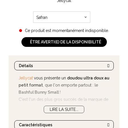
Jellycat
Safran
Ce produit est momentanément indisponible.
ÊTRE AVERTI(E) DE LA DISPONIBILITÉ
Détails
Jellycat
vous présente un
doudou ultra doux au
petit format
, que l'on emporte partout : le
Bashful Bunny Small
!
C'est l'un des plus gros succès de la marque de
peluches et doudous londonienne ! Avec ses
LIRE LA SUITE...
longues oreilles
, parfaites pour les petites mains
de vos enfants le doudou lapin de Jellycat à tout
Caractéristiques