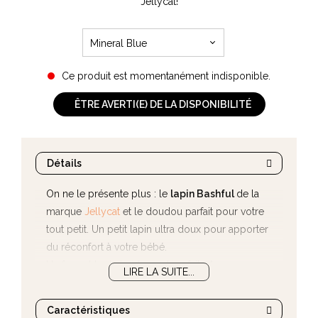
Jellycat!
Mineral Blue
Ce produit est momentanément indisponible.
ÊTRE AVERTI(E) DE LA DISPONIBILITÉ
Détails
On ne le présente plus : le
lapin Bashful
de la
marque
Jellycat
et le doudou parfait pour votre
tout petit. Un petit lapin ultra doux pour apporter
du réconfort à votre bébé.
Un format tout simplement parfait : Avec ses
LIRE LA SUITE...
grandes oreilles il sera très facile à attraper pour
les petites mains de votre enfant. Haut de 31 cm
Caractéristiques