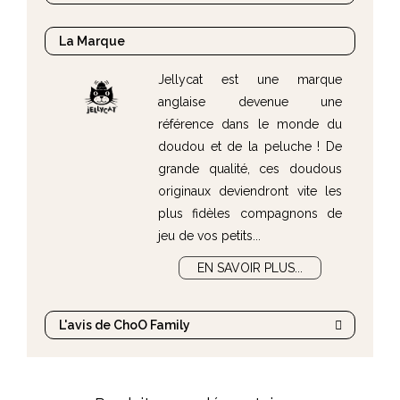
le Bashful Bunny se glisse facilement dans votre
sac à langer
ou dans son petit sac à dos pour la
La Marque
crèche !
Jellycat est une marque
anglaise devenue une
référence dans le monde du
doudou et de la peluche ! De
grande qualité, ces doudous
originaux deviendront vite les
plus fidèles compagnons de
jeu de vos petits...
EN SAVOIR PLUS...
L'avis de ChoO Family