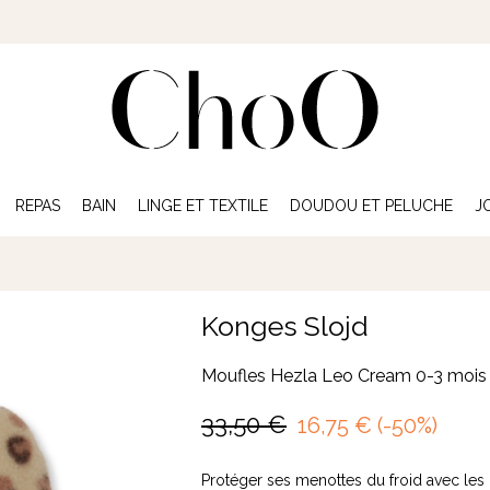
REPAS
BAIN
LINGE ET TEXTILE
DOUDOU ET PELUCHE
J
Konges Slojd
Moufles Hezla Leo Cream 0-3 mois
33,50
€
16,75
€
(-50%)
Protéger ses menottes du froid avec les