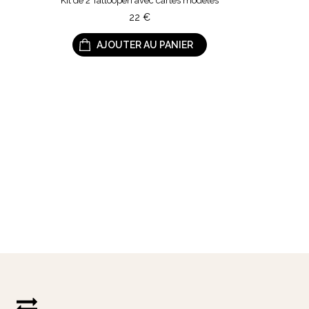
Kit de 2 Tattoopen avec cartes modèles
22
€
AJOUTER AU PANIER