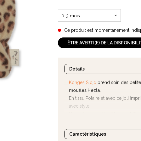
0-3 mois
Ce produit est momentanément indis
ÊTRE AVERTI(E) DE LA DISPONIBIL
Détails
Konges Slojd
prend soin des petite
moufles Hezla
.
En tissu Polaire et avec ce joli
impri
avec style!
Vous aimez particulièrement l'im
petites bottes assorties de la mar
Caractéristiques