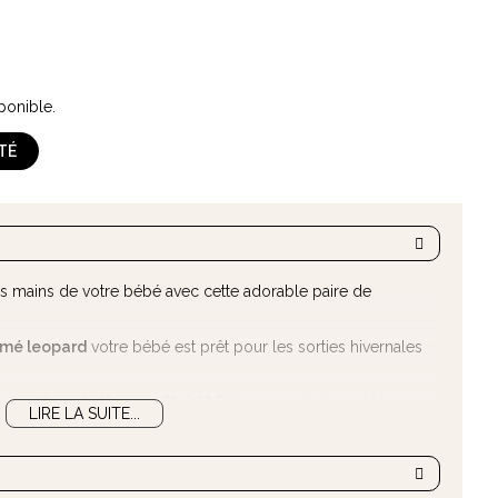
ponible.
ITÉ
s mains de votre bébé avec cette adorable paire de
mé leopard
votre bébé est prêt pour les sorties hivernales
primé Leo de Konges Slojd ?
Découvrez également les
LIRE LA SUITE...
que scandinave
ici
.