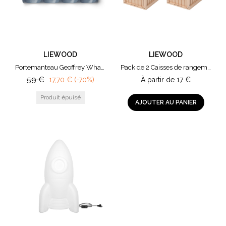
LIEWOOD
LIEWOOD
Portemanteau Geoffrey Whale Blue
Pack de 2 Caisses de rangement Weston
59
€
17,70
€
(-70%)
À partir de
17
€
AJOUTER AU PANIER