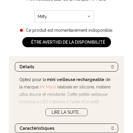
Miffy
Ce produit est momentanément indisponible.
ÊTRE AVERTI(E) DE LA DISPONIBILITÉ
Détails
Optez pour la
mini
veilleuse rechargeable
de
la marque
Mr Maria
réalisée en silicone, matière
ultra douce et résistante. Cette petite veilleuse
iconique à LED s'allume à l'aide d'un petit
bouton on/off
et s'éteint automatiquement après
LIRE LA SUITE...
12 minutes. De petit format, elle
tient dans la
main
et se glisse facilement dans le sac à langer
Caractéristiques
à chacun de vos déplacements avec bébé. La