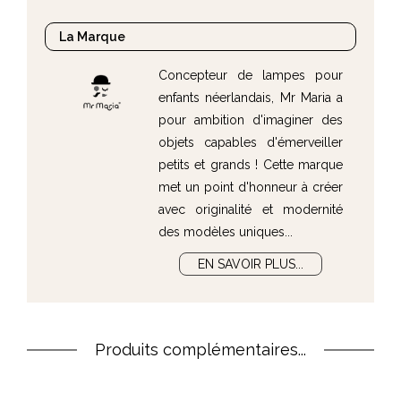
mini veilleuse Flow Amsterdam dispose d'une
La Marque
batterie rechargeable
(câble USB fourni) et
possède une
autonomie de 4 à 12 heures
.
Concepteur de lampes pour
Une jolie
collection de mini veilleuses Miffy
à
enfants néerlandais, Mr Maria a
collectionner pour varier les plaisir ! Pour
pour ambition d'imaginer des
laquelle allez-vous craquer en premier ?
objets capables d'émerveiller
petits et grands ! Cette marque
met un point d'honneur à créer
avec originalité et modernité
des modèles uniques...
EN SAVOIR PLUS...
Produits complémentaires...