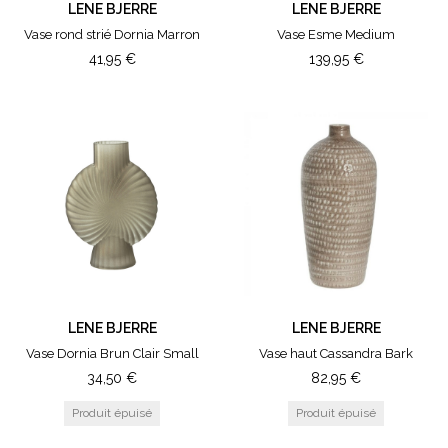
COULEUR
LENE BJERRE
LENE BJERRE
Vase rond strié Dornia Marron
Vase Esme Medium
Marron
41,95
€
139,95
€
Rose
Naturel
Noir
TAILLE
Small
Medium
LENE BJERRE
LENE BJERRE
Vase Dornia Brun Clair Small
Vase haut Cassandra Bark
34,50
€
82,95
€