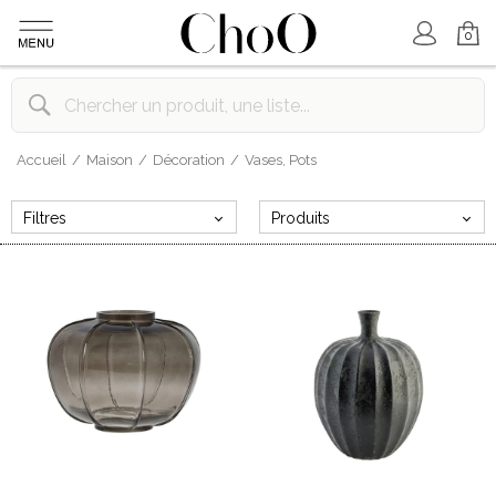
Mon Compte
Mon Panier
0
Accueil
Maison
Décoration
Vases, Pots
Filtres
Produits
MARQUE
Lene Bjerre
Athezza
Meraki
Opjet
Sema Design
WOOM