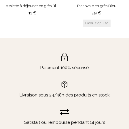
Assiette à déjeuner en grès Bleu Small
Plat ovale en grès Bleu
Gris
TAILLE
11
€
59
€
Noir
Small
Medium
Large
Paiement 100% sécurisé
Livraison sous 24/48h des produits en stock
Satisfait ou remboursé pendant 14 jours