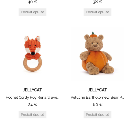
40
€
38
€
100€
150€
200€
500€
COULEUR
Orange
Naturel
Blanc
Bleu
Rouge
Jaune
Marron
JELLYCAT
JELLYCAT
Rose
Hochet Cordy Roy Renard avec Anneau en Bois
Peluche Bartholomew Bear Pumpkin Large
Gris
24
€
60
€
TAILLE
Dino
Medium
Large