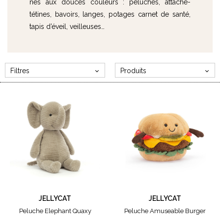
nés aux douces couleurs : peluches, attache-
tétines, bavoirs, langes, potages carnet de santé,
tapis d’éveil, veilleuses…
Filtres
Produits
MARQUE
Jellycat
Trixie
CARTE CADEAU
20€
30€
40€
JELLYCAT
JELLYCAT
50€
Peluche Elephant Quaxy
Peluche Amuseable Burger
80€