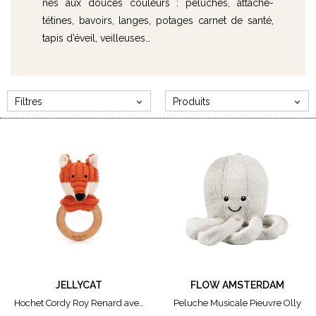
nés aux douces couleurs : peluches, attache-
tétines, bavoirs, langes, potages carnet de santé,
tapis d’éveil, veilleuses…
Filtres
Produits
MARQUE
Flow Amsterdam
Jellycat
Trixie
CARTE CADEAU
20€
30€
JELLYCAT
FLOW AMSTERDAM
40€
Hochet Cordy Roy Renard avec Anneau en Bois
Peluche Musicale Pieuvre Olly
50€