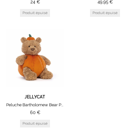
24
€
49,95
€
80€
100€
150€
200€
500€
COULEUR
Orange
Gris
Blanc
Bleu
Rouge
Jaune
JELLYCAT
Marron
Peluche Bartholomew Bear Pumpkin Large
Rose
60
€
Naturel
TAILLE
Dino
Medium