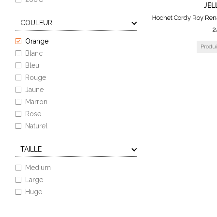
JEL
500€
Hochet Cordy Roy Ren
COULEUR
2
Orange
Blanc
Bleu
Rouge
Jaune
Marron
Rose
Naturel
Gris
TAILLE
Dino
Medium
Large
Huge