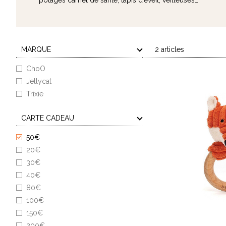
potages carnet de santé, tapis d’éveil, veilleuses…
MARQUE
2 articles
ChoO
Jellycat
Trixie
CARTE CADEAU
50€
20€
30€
40€
80€
100€
150€
200€