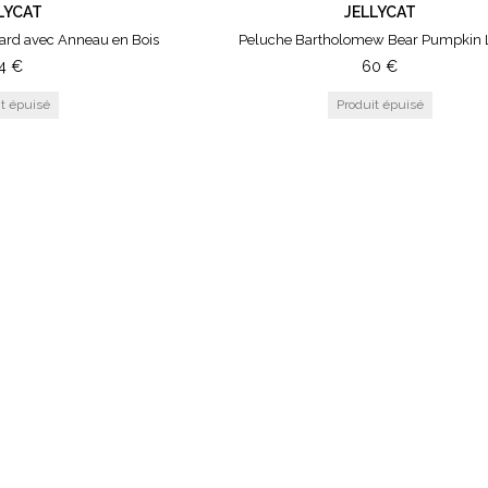
LYCAT
JELLYCAT
ard avec Anneau en Bois
Peluche Bartholomew Bear Pumpkin 
4
€
60
€