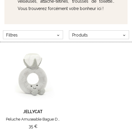
veilleuses, attache-tétines, trousses de toilette…
Vous trouverez forcément votre bonheur ici !
Filtres
Produits
MARQUE
ChoO
Jellycat
CARTE CADEAU
40€
20€
30€
JELLYCAT
50€
Peluche Amuseable Bague Diamant
80€
35
€
100€