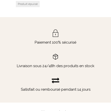
150€
200€
500€
COULEUR
Gris
Blanc
Paiement 100% sécurisé
Bleu
Rouge
Orange
Marron
Livraison sous 24/48h des produits en stock
Rose
Naturel
TAILLE
Satisfait ou remboursé pendant 14 jours
Medium
Large