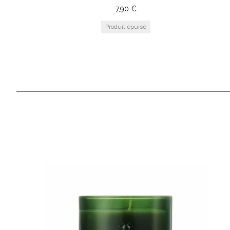
7,90
€