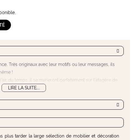
ponible.
ITÉ
nce. Très originaux avec leur motifs ou leur messages, ils
 même !
l'air du temps, il se marieront parfaitement sur l'étagère de
LIRE LA SUITE...
 plus tarder la large sélection de mobilier et décoration