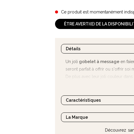
Ce produit est momentanément indis
ÊTRE AVERTI(E) DE LA DISPONIBIL
Détails
Un joli
gobelet à message
en faïe
seront parfait à offrir ou s'offrir soi
De plus avec leur joli couleur dans 
votre cuisine...
Caractéristiques
La Marque
Découvrez sans