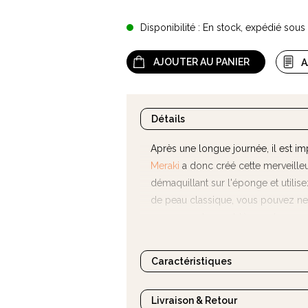
Disponibilité : En stock, expédié sou
AJOUTER AU PANIER
A
Détails
Après une longue journée, il est imp
Meraki
a donc créé cette merveill
démaquillant sur l'éponge et utilis
de peau classique, vous pouvez netto
vous avez des problèmes de peau,
seule fois.
Caractéristiques
Livraison & Retour