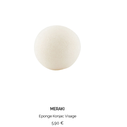
MERAKI
Eponge Konjac Visage
5,90
€