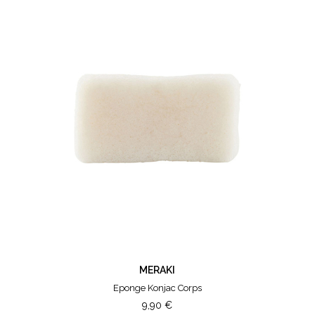
MERAKI
Eponge Konjac Corps
9,90
€