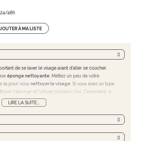
s 24/48h
JOUTER À MA LISTE
ortant de se laver le visage avant d'aller se coucher.
euse
éponge nettoyante
. Mettez un peu de votre
ez-la pour vous
nettoyer le visage
. Si vous avez un type
yer l'éponge et l'utiliser plusieurs fois. Cependant, si
 nous vous recommandons de n'utiliser l'éponge qu'une
LIRE LA SUITE...