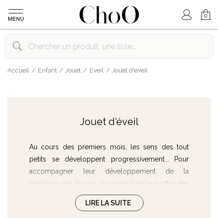
Mon Compte
Mon Panier
0
Accueil
Enfant
Jouet
Eveil
Jouet d'éveil
Jouet d'éveil
Au cours des premiers mois, les sens des tout
petits se développent progressivement... Pour
accompagner leur développement de la
meilleure des façons, il convient de leur offrir des
petits jouets d’éveil
qui soient à la fois
une source
LIRE LA SUITE
de stimulation sensorielle et un moyen de