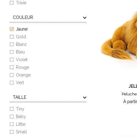
Trixie
COULEUR
Jaune
Gold
Blanc
Bleu
Violet
Rouge
Orange
Vert
JEL
Marron
Peluche 
TAILLE
Rose
À parti
Naturel
Tiny
Gris
Baby
Noir
Little
Multicolore
Small
Dino