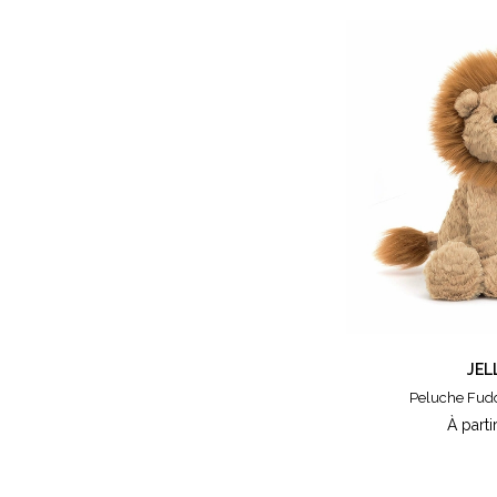
JEL
Peluche Fud
À parti