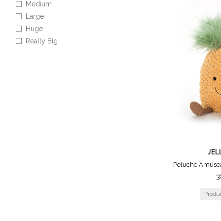
Medium
Large
Huge
Really Big
Giant
Small
Medium
JEL
Peluche Amusea
3