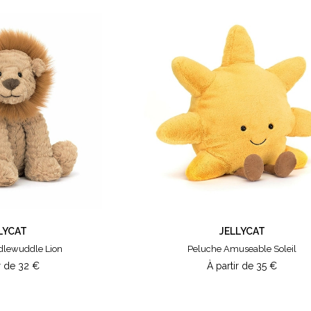
LYCAT
JELLYCAT
dlewuddle Lion
Peluche Amuseable Soleil
r de
32
€
À partir de
35
€