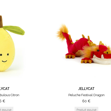
LYCAT
JELLYCAT
bulous Citron
Peluche Festival Dragon
6
€
60
€