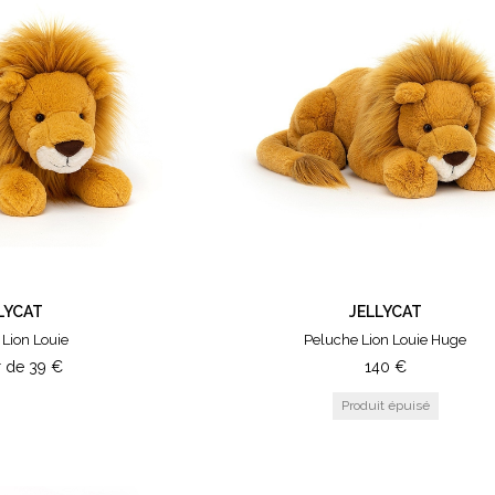
LYCAT
JELLYCAT
Lion Louie
Peluche Lion Louie Huge
r de
39
€
140
€