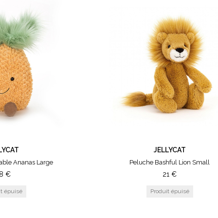
LYCAT
JELLYCAT
ble Ananas Large
Peluche Bashful Lion Small
8
€
21
€