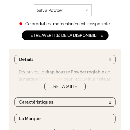
Salvia Powder
Ce produit est momentanément indisponible.
ÊTRE AVERTI(E) DE LA DISPONIBILITÉ
Détails
Découvrez le
drap
housse Powder réglable
de
la marque
Babyshower
pour recouvrir le matelas
de la poussette de bébé.
LIRE LA SUITE...
Caractéristiques
La Marque