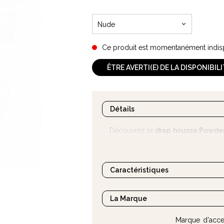
Nude
Ce produit est momentanément indis
ÊTRE AVERTI(E) DE LA DISPONIBIL
Détails
Découvrez le
drap
housse Powder
matelas de la poussette de bébé.
Caractéristiques
La Marque
Marque d'acce