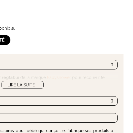
ponible.
ITÉ
 réglable
de la marque
Babyshower
pour recouvrir le
LIRE LA SUITE...
ssoires pour bébé qui conçoit et fabrique ses produits à