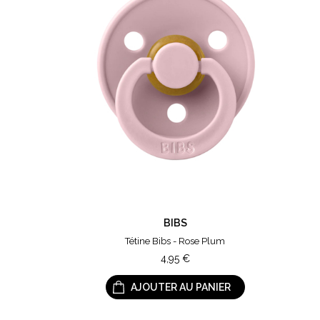
BIBS
Tétine Bibs - Rose Plum
4,95
€
AJOUTER AU PANIER