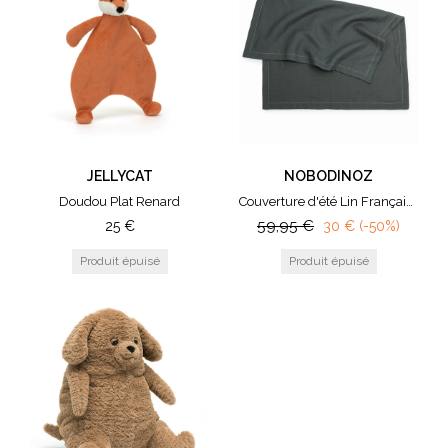
JELLYCAT
NOBODINOZ
Doudou Plat Renard
Couverture d'été Lin Français Green Blue
59,95
€
25
€
30
€
(-50%)