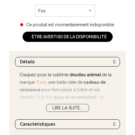
Fox
Ce produit est momentanément indisponible.
ÊTRE AVERTI(E) DE LA DISPONIBILITÉ
Détails
Craquez pour le sublime
doudou animal
de la
marque
Trixie
, une belle idée de
cadeau de
naissance
pour faire plaisir à bébé et ses
parents ! À la fois
doux et réconfortant
, ce
doudou plat en forme d'animal
constitue un
LIRE LA SUITE...
véritable ami fidèle avec lequel partager ses
premières aventures de bébé...
Caractéristiques