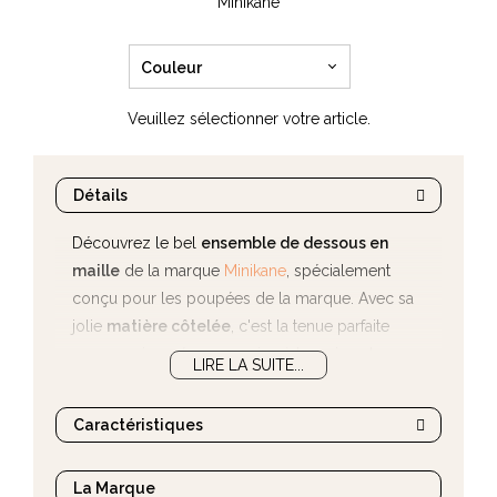
Minikane
Couleur
Veuillez sélectionner votre article.
Détails
Découvrez le bel
ensemble de dessous en
maille
de la marque
Minikane
, spécialement
conçu pour les poupées de la marque. Avec sa
jolie
matière côtelée
, c'est la tenue parfaite
pour une journée cocooning à la maison !
LIRE LA SUITE...
D'autres
vêtements et accessoires pour poupons
sont disponibles sur notre site.
Caractéristiques
La Marque