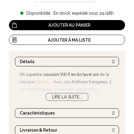
Disponibilité : En stock, expédié sous 24/48h
AJOUTER AU PANIER
AJOUTER À MA LISTE
Détails
Un superbe
coussin Viti II en lin lavé uni
de la
marque
Haomy
... Avec ses
finitions frangées
, il
ne manquera pas d'apporter une touche
d'élégance dans votre intérieur...
LIRE LA SUITE...
Caractéristiques
Livraison & Retour