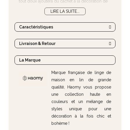
tout doux ajoutera du cachet à la décoration de
votre maison. Entièrement
déhoussable
grâce à
LIRE LA SUITE...
une fermeture éclair, le coussin Calvi est
vendu
avec sa garniture
.
Caractéristiques
Livraison & Retour
La Marque
Marque française de linge de
maison en lin de grande
qualité, Haomy vous propose
une collection haute en
couleurs et un mélange de
styles unique pour une
décoration à la fois chic et
bohème !