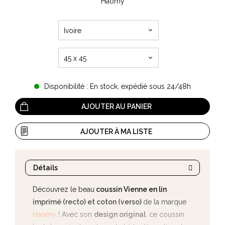
Haomy
Ivoire
45 x 45
Disponibilité : En stock, expédié sous 24/48h
AJOUTER AU PANIER
AJOUTER À MA LISTE
Détails
Découvrez le beau
coussin Vienne e
n lin
imprimé (recto) et coton (verso)
de la marque
Haomy
! Avec son
design original
, ce coussin