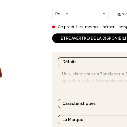
Rouille
45 x 
Ce produit est momentanément indis
ÊTRE AVERTI(E) DE LA DISPONIBIL
Détails
Un sublime
coussin Timeless 10
apporter une jolie
touche de coule
votre banc de cuisine ou encore sur v
Caractéristiques
La Marque