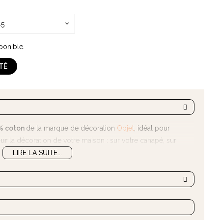
45
ponible.
ITÉ
0% coton
de la marque de décoration
Opjet
, idéal pour
ur
la décoration de votre maison : sur votre canapé, sur
otre lit...
LIRE LA SUITE...