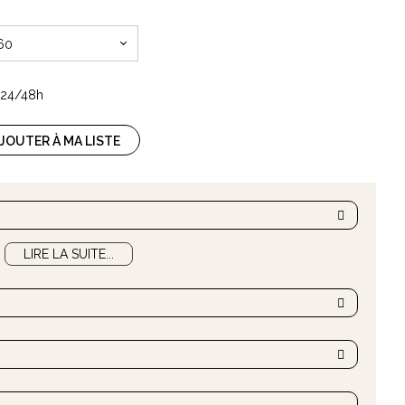
60
s 24/48h
JOUTER À MA LISTE
 la marque
LIRE LA SUITE...
Vent du Sud
...