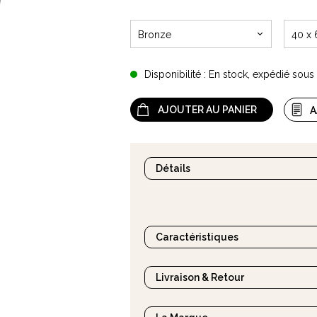
Bronze
40 x 
Disponibilité : En stock, expédié sou
AJOUTER AU PANIER
A
Détails
Un beau
coussin Isilde en coton
de
Caractéristiques
Livraison & Retour