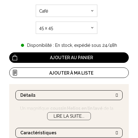
Café
45 x 45
Disponibilité : En stock, expédié sous 24/48h
AJOUTER AU PANIER
AJOUTER À MA LISTE
Détails
Un magnifique
coussin Helios en lin lavé
de la
marque de textile
LIRE LA SUITE...
Vent du Sud
...
Caractéristiques