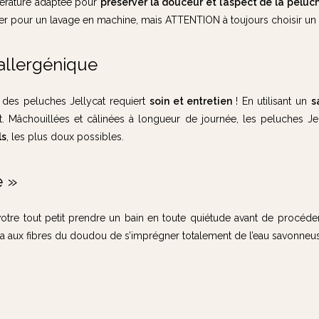
mpérature adaptée pour
préserver la douceur et l’aspect de la peluc
ter pour un lavage en machine, mais ATTENTION à toujours choisir un c
oallergénique
 des peluches Jellycat requiert
soin et entretien
! En utilisant un
s
 Mâchouillées et câlinées à longueur de journée, les peluches Jelly
ls
, les plus doux possibles.
e »
tre tout petit prendre un bain en toute quiétude avant de procéder à
a aux fibres du doudou de s’imprégner totalement de l’eau savonneuse