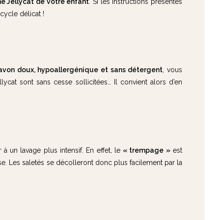
he Jellycat de votre enfant
. Si les instructions présentes
ycle délicat !
avon doux, hypoallergénique et sans détergent
, vous
cat sont sans cesse sollicitées… Il convient alors d’en
 un lavage plus intensif. En effet, le
« trempage »
est
. Les saletés se décolleront donc plus facilement par la