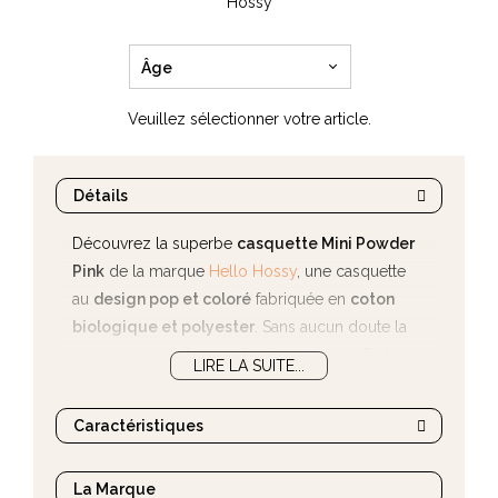
Hossy
Âge
Veuillez sélectionner votre article.
Détails
Découvrez la superbe
casquette Mini Powder
Pink
de la marque
Hello Hossy
, une casquette
au
design pop et coloré
fabriquée en
coton
biologique et polyester
. Sans aucun doute la
casquette parfaite pour les beaux jours ! Dotée
LIRE LA SUITE...
d'une
attache réglable à l'arrière
, vous
pourrez parfaitement l'ajuster à la tête de votre
Caractéristiques
enfant.
La Marque