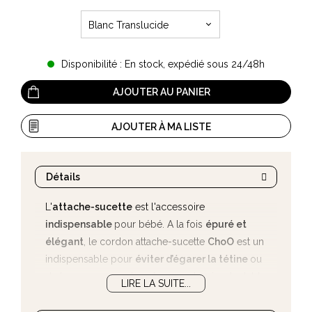
Blanc Translucide
Disponibilité : En stock, expédié sous 24/48h
AJOUTER AU PANIER
AJOUTER À MA LISTE
Détails
L'
attache-sucette
est l'accessoire
indispensable
pour bébé. A la fois
épuré et
élégant
, le cordon attache-sucette
ChoO
est un
indispensable pour
éviter d’égarer la tétine
ou
de la ramasser sur le sol un nombre incalculable
LIRE LA SUITE...
de fois. Avec l'attache tétine
ChoO
vous fixerez la
sucette sur le vêtement de l’enfant, pour l’
avoir