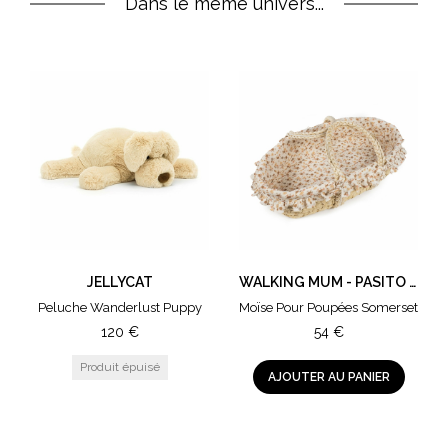
Un clip fermoir accroche tétine en métal
Dans le même univers...
élégamment recouvert de bois
Un produit garanti sans BPA, PVC ni phtalates
JELLYCAT
WALKING MUM - PASITO A PASITO
Peluche Wanderlust Puppy
Moïse Pour Poupées Somerset
120
€
54
€
AJOUTER AU PANIER